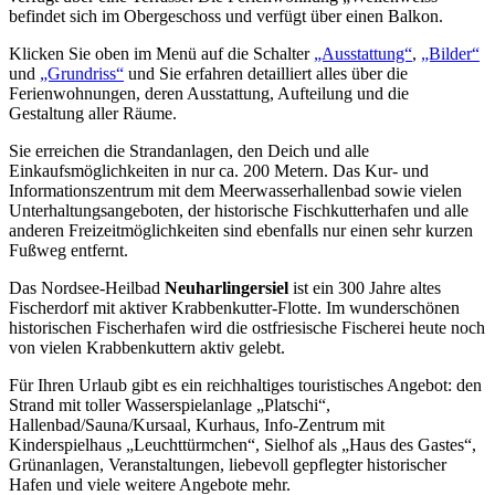
befindet sich im Obergeschoss und verfügt über einen Balkon.
Klicken Sie oben im Menü auf die Schalter
„Ausstattung“
,
„Bilder“
und
„Grundriss“
und Sie erfahren detailliert alles über die
Ferienwohnungen, deren Ausstattung, Aufteilung und die
Gestaltung aller Räume.
Sie erreichen die Strandanlagen, den Deich und alle
Einkaufsmöglichkeiten in nur ca. 200 Metern. Das Kur- und
Informationszentrum mit dem Meerwasserhallenbad sowie vielen
Unterhaltungsangeboten, der historische Fischkutterhafen und alle
anderen Freizeitmöglichkeiten sind ebenfalls nur einen sehr kurzen
Fußweg entfernt.
Das Nordsee-Heilbad
Neuharlingersiel
ist ein 300 Jahre altes
Fischerdorf mit aktiver Krabbenkutter-Flotte. Im wunderschönen
historischen Fischerhafen wird die ostfriesische Fischerei heute noch
von vielen Krabbenkuttern aktiv gelebt.
Für Ihren Urlaub gibt es ein reichhaltiges touristisches Angebot: den
Strand mit toller Wasserspielanlage „Platschi“,
Hallenbad/Sauna/Kursaal, Kurhaus, Info-Zentrum mit
Kinderspielhaus „Leuchttürmchen“, Sielhof als „Haus des Gastes“,
Grünanlagen, Veranstaltungen, liebevoll gepflegter historischer
Hafen und viele weitere Angebote mehr.