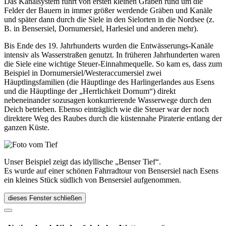
Das Kanalsystem führt von ersten kleinen Gräben rund um die
Felder der Bauern in immer größer werdende Gräben und Kanäle
und später dann durch die Siele in den Sielorten in die Nordsee (z.
B. in Bensersiel, Dornumersiel, Harlesiel und anderen mehr).
Bis Ende des 19. Jahrhunderts wurden die Entwässerungs-Kanäle
intensiv als Wasserstraßen genutzt. In früheren Jahrhunderten waren
die Siele eine wichtige Steuer-Einnahmequelle. So kam es, dass zum
Beispiel in Dornumersiel/Westeraccumersiel zwei
Häuptlingsfamilien (die Häuptlinge des Harlingerlandes aus Esens
und die Häuptlinge der „Herrlichkeit Dornum“) direkt
nebeneinander sozusagen konkurrierende Wasserwege durch den
Deich betrieben. Ebenso einträglich wie die Steuer war der noch
direktere Weg des Raubes durch die küstennahe Piraterie entlang der
ganzen Küste.
Unser Beispiel zeigt das idyllische „Benser Tief“.
Es wurde auf einer schönen Fahrradtour von Bensersiel nach Esens
ein kleines Stück südlich von Bensersiel aufgenommen.
dieses Fenster schließen