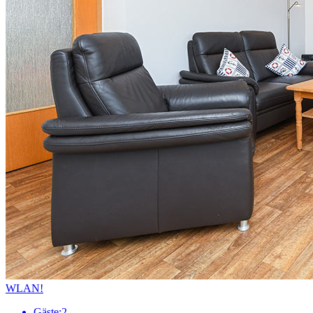
WLAN!
Gäste:
2