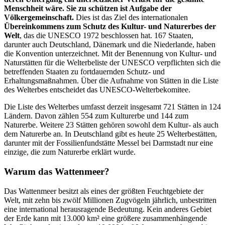
Menschheit wäre. Sie zu schützen ist Aufgabe der
Völkergemeinschaft.
Dies ist das Ziel des internationalen
Übereinkommens zum Schutz des Kultur- und Naturerbes der
Welt
, das die UNESCO 1972 beschlossen hat. 167 Staaten,
darunter auch Deutschland, Dänemark und die Niederlande, haben
die Konvention unterzeichnet. Mit der Benennung von Kultur- und
Naturstätten für die Welterbeliste der UNESCO verpflichten sich die
betreffenden Staaten zu fortdauernden Schutz- und
Erhaltungsmaßnahmen. Über die Aufnahme von Stätten in die Liste
des Welterbes entscheidet das UNESCO-Welterbekomitee.
Die Liste des Welterbes umfasst derzeit insgesamt 721 Stätten in 124
Ländern. Davon zählen 554 zum Kulturerbe und 144 zum
Naturerbe. Weitere 23 Stätten gehören sowohl dem Kultur- als auch
dem Naturerbe an. In Deutschland gibt es heute 25 Welterbestätten,
darunter mit der Fossilienfundstätte Messel bei Darmstadt nur eine
einzige, die zum Naturerbe erklärt wurde.
Warum das Wattenmeer?
Das Wattenmeer besitzt als eines der größten Feuchtgebiete der
Welt, mit zehn bis zwölf Millionen Zugvögeln jährlich, unbestritten
eine international herausragende Bedeutung. Kein anderes Gebiet
der Erde kann mit 13.000 km² eine größere zusammenhängende