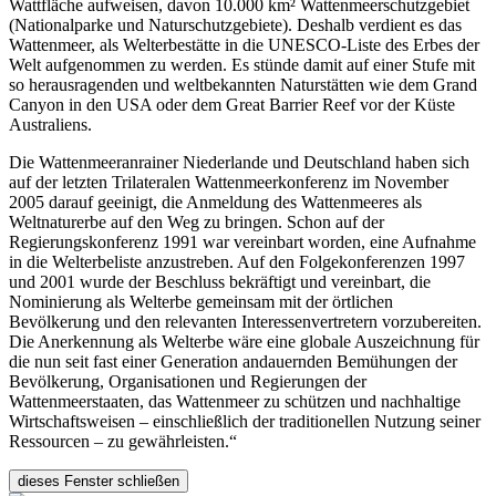
Wattfläche aufweisen, davon 10.000 km² Wattenmeerschutzgebiet
(Nationalparke und Naturschutzgebiete). Deshalb verdient es das
Wattenmeer, als Welterbestätte in die UNESCO-Liste des Erbes der
Welt aufgenommen zu werden. Es stünde damit auf einer Stufe mit
so herausragenden und weltbekannten Naturstätten wie dem Grand
Canyon in den USA oder dem Great Barrier Reef vor der Küste
Australiens.
Die Wattenmeeranrainer Niederlande und Deutschland haben sich
auf der letzten Trilateralen Wattenmeerkonferenz im November
2005 darauf geeinigt, die Anmeldung des Wattenmeeres als
Weltnaturerbe auf den Weg zu bringen. Schon auf der
Regierungskonferenz 1991 war vereinbart worden, eine Aufnahme
in die Welterbeliste anzustreben. Auf den Folgekonferenzen 1997
und 2001 wurde der Beschluss bekräftigt und vereinbart, die
Nominierung als Welterbe gemeinsam mit der örtlichen
Bevölkerung und den relevanten Interessenvertretern vorzubereiten.
Die Anerkennung als Welterbe wäre eine globale Auszeichnung für
die nun seit fast einer Generation andauernden Bemühungen der
Bevölkerung, Organisationen und Regierungen der
Wattenmeerstaaten, das Wattenmeer zu schützen und nachhaltige
Wirtschaftsweisen – einschließlich der traditionellen Nutzung seiner
Ressourcen – zu gewährleisten.“
dieses Fenster schließen