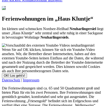
Hier klicken: Kontaktformular anzeigen!
Ferienwohnungen im „Haus Kluntje“
Im kleinen und schmucken Nordsee-Heilbad
Neuharlingersiel
liegt
unser „Haus Kluntje“ sehr zentral und sehr ruhig in einer Sackgasse
in bevorzugter Wohnlage
Neuharlingersiels
.
Wenn Sie auf OK klicken, können Sie sich ein Youtube-Video
ansehen. Wir, die Betreiber dieser Internetseiten, haben auf den
externen Youtube-Seiten keinen Einfluss auf die Daten, die während
und nach der Nutzung durch die Betreiber der Youtube-Internetseite
gesammelt und gespeichert werden. Dies können sowohl Cookies
als auch Ihre personenbezogenen Daten sein.
OK! Los geht's!
Datenschutz
|
Impressum
Die Ferienwohnungen sind ca. 65 und 50 Quadratmeter groß und
bieten Platz für ein bis zwei Personen. Ihre Ferienwohnungen sind
gemütlich gestaltet, komfortabel und sehr gut ausgestattet.
Die
Ferienwohnung „Friesengold“ befindet sich im Erdgeschoss und
verfügt über eine Terrasse. Die Ferienwohnung „Wellenweiss“