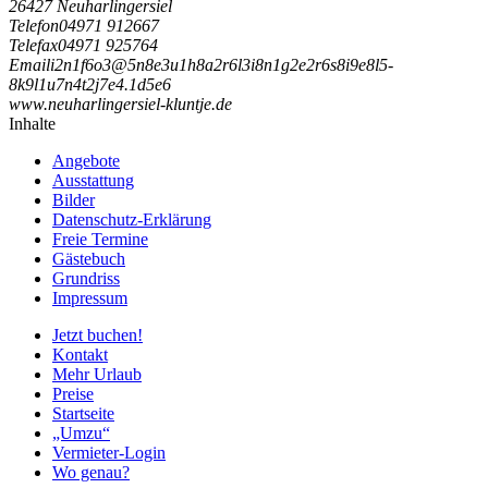
26427 Neuharlingersiel
Telefon
04971 912667
Telefax
04971 925764
Email
i
2
n
1
f
6
o
3
@
5
n
8
e
3
u
1
h
8
a
2
r
6
l
3
i
8
n
1
g
2
e
2
r
6
s
8
i
9
e
8
l
5
-
8
k
9
l
1
u
7
n
4
t
2
j
7
e
4
.
1
d
5
e
6
www.neuharlingersiel-kluntje.de
Inhalte
Angebote
Ausstattung
Bilder
Datenschutz-Erklärung
Freie Termine
Gästebuch
Grundriss
Impressum
Jetzt buchen!
Kontakt
Mehr Urlaub
Preise
Startseite
„Umzu“
Vermieter-Login
Wo genau?