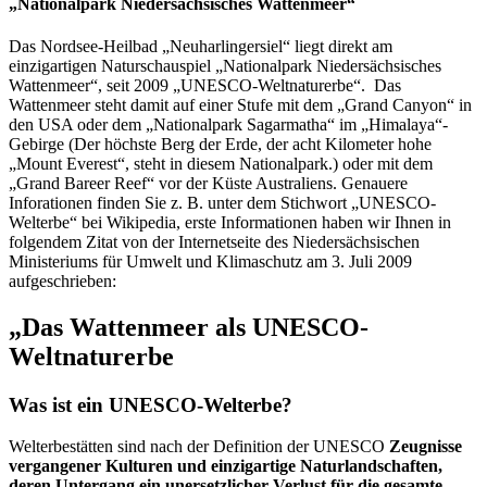
„Nationalpark Niedersächsisches Wattenmeer“
Das Nordsee-Heilbad „Neuharlingersiel“ liegt direkt am
einzigartigen Naturschauspiel „Nationalpark Niedersächsisches
Wattenmeer“, seit 2009 „UNESCO-Weltnaturerbe“. Das
Wattenmeer steht damit auf einer Stufe mit dem „Grand Canyon“ in
den USA oder dem „Nationalpark Sagarmatha“ im „Himalaya“-
Gebirge (Der höchste Berg der Erde, der acht Kilometer hohe
„Mount Everest“, steht in diesem Nationalpark.) oder mit dem
„Grand Bareer Reef“ vor der Küste Australiens. Genauere
Inforationen finden Sie z. B. unter dem Stichwort „UNESCO-
Welterbe“ bei Wikipedia, erste Informationen haben wir Ihnen in
folgendem Zitat von der Internetseite des Niedersächsischen
Ministeriums für Umwelt und Klimaschutz am 3. Juli 2009
aufgeschrieben:
„Das Wattenmeer als UNESCO-
Weltnaturerbe
Was ist ein UNESCO-Welterbe?
Welterbestätten sind nach der Definition der UNESCO
Zeugnisse
vergangener Kulturen und einzigartige Naturlandschaften,
deren Untergang ein unersetzlicher Verlust für die gesamte